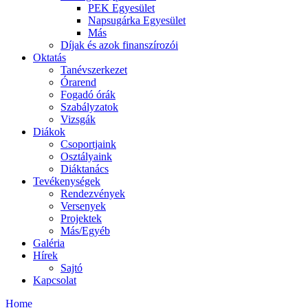
PEK Egyesület
Napsugárka Egyesület
Más
Díjak és azok finanszírozói
Oktatás
Tanévszerkezet
Órarend
Fogadó órák
Szabályzatok
Vizsgák
Diákok
Csoportjaink
Osztályaink
Diáktanács
Tevékenységek
Rendezvények
Versenyek
Projektek
Más/Egyéb
Galéria
Hírek
Sajtó
Kapcsolat
Home