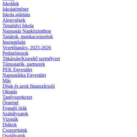
Iskolánk
Iskolatörténet
Iskola ajánlata
Alegységek
Timafalvi Iskola
Napsugár Napköziotthon
Tanárok, munkacsoportok
Igazgatóság
Vezetőtanács, 2025-2026
Pedagógusok
Titkárság/Kisegítő személyzet
Támogatók, partnerek
PEK Egyesület
Napsugárka Egyesület
Más
Díjak és azok finanszírozói
Oktatás
Tanévszerkezet
Órarend
Fogadó órák
Szabályzatok
Vizsgák
Diákok
Csoportjaink
Osztályaink