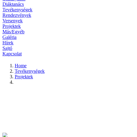
Diáktanács
Tevékenységek
Rendezvények
Versenyek
Projektek
Más/Egyéb
Galéria
Hírek
Sajtó
Kapcsolat
Home
Tevékenységek
Projektek