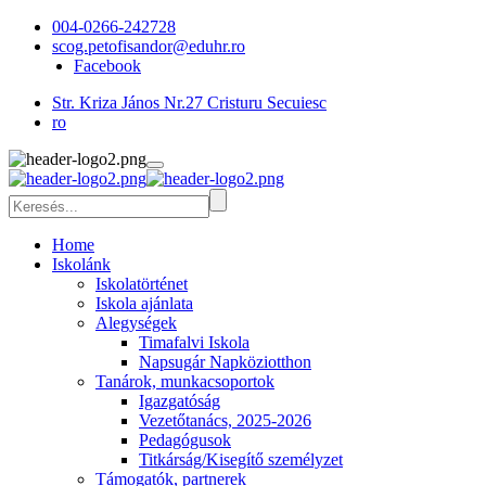
004-0266-242728
scog.petofisandor@eduhr.ro
Facebook
Str. Kriza János Nr.27 Cristuru Secuiesc
ro
Home
Iskolánk
Iskolatörténet
Iskola ajánlata
Alegységek
Timafalvi Iskola
Napsugár Napköziotthon
Tanárok, munkacsoportok
Igazgatóság
Vezetőtanács, 2025-2026
Pedagógusok
Titkárság/Kisegítő személyzet
Támogatók, partnerek